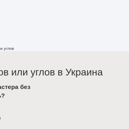
и углов
ов или углов в Украина
астера без
ь?
в