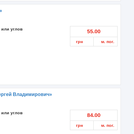
»
 или углов
55.00
грн
м. пог.
Сергей Владимирович»
 или углов
84.00
грн
м. пог.