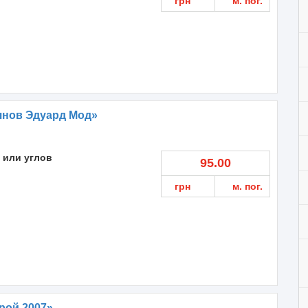
грн
м. пог.
янов Эдуард Мод»
 или углов
95.00
грн
м. пог.
рой 2007»