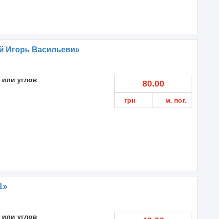
й Игорь Васильеви»
 или углов
80.00
грн
м. пог.
1»
 или углов