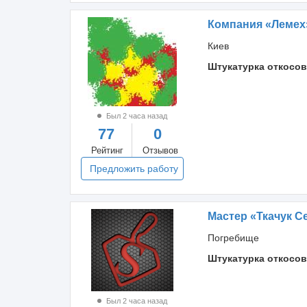
Компания «Лемех
Киев
Штукатурка откосов
Был 2 часа назад
77
0
Рейтинг
Отзывов
Предложить работу
Мастер «Ткачук 
Погребище
Штукатурка откосов
Был 2 часа назад