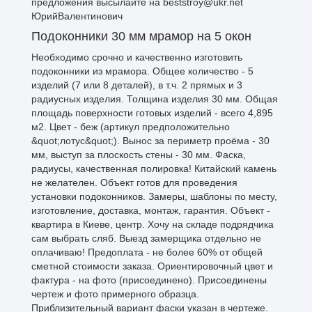
предложения высылайте на beststroy@ukr.net
ЮрийВалентинович
Подоконники 30 мм мрамор на 5 окон
Необходимо срочно и качественно изготовить
подоконники из мрамора. Общее количество - 5
изделий (7 или 8 деталей), в т.ч. 2 прямых и 3
радиусных изделия. Толщина изделия 30 мм. Общая
площадь поверхности готовых изделий - всего 4,895
м2. Цвет - беж (артикул предположительно
&quot;лотус&quot;). Вынос за периметр проёма - 30
мм, выступ за плоскость стены - 30 мм. Фаска,
радиусы, качественная полировка! Китайский камень
не желателен. Объект готов для проведения
установки подоконников. Замеры, шаблоны по месту,
изготовление, доставка, монтаж, гарантия. Объект -
квартира в Киеве, центр. Хочу на складе подрядчика
сам выбрать сляб. Выезд замерщика отдельно не
оплачиваю! Предоплата - не более 60% от общей
сметной стоимости заказа. Ориентировочный цвет и
фактура - на фото (присоединено). Присоединены
чертеж и фото примерного образца.
Приблизительный вариант фаски указан в чертеже.