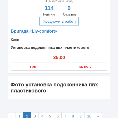
Был 2 часа назад
114
0
Рейтинг
Отзывов
Предложить работу
Бригада «Liv-comfort»
Киев
Установка подоконника пвх пластикового
35.00
грн
м. пог.
Фото установка подоконника пвх
пластикового
«
1
2
3
4
5
6
7
8
9
10
»