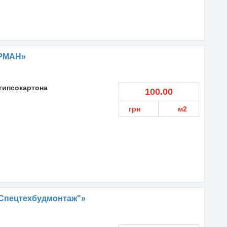
АРМАН»
гипсокартона
100.00
грн
м2
Спецтехбудмонтаж"»