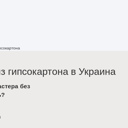
псокартона
з гипсокартона в Украина
астера без
ь?
в