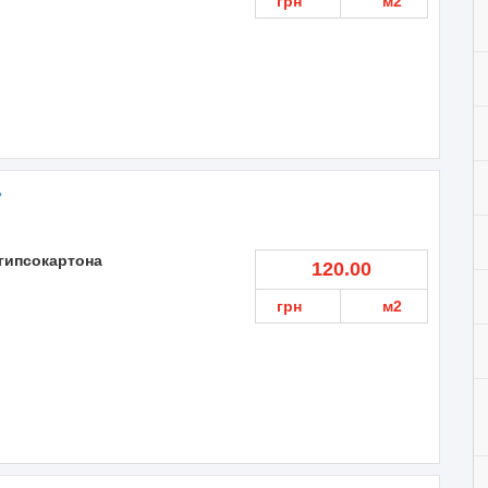
грн
м2
»
гипсокартона
120.00
грн
м2